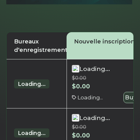
Bureaux
Nouvelle inscription
d'enregistrement
Loading...
$
0.00
Loading...
$
0.00
Loading...
Buy 
Loading...
$
0.00
Loading...
$
0.00