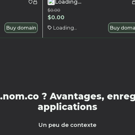
Loading...
$
0.00
$
0.00
Buy domain
Loading...
Buy doma
.nom.co ? Avantages, enregi
applications
Un peu de contexte