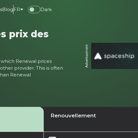
s
Blog
FR
Dark
s prix des
Advertisement
ter which Renewal prices
ther provider. This is often
 than Renewal
Renouvellement