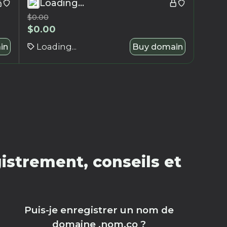
Loading...
$
0.00
$
0.00
in
Loading...
Buy domain
strement, conseils et
Puis-je enregistrer un nom de
domaine .nom.co ?