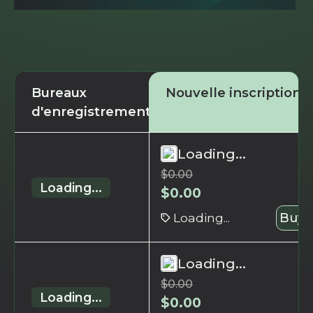
Bureaux
Nouvelle inscription
d'enregistrement
Loading...
$
0.00
Loading...
$
0.00
Loading...
Buy 
Loading...
$
0.00
Loading...
$
0.00