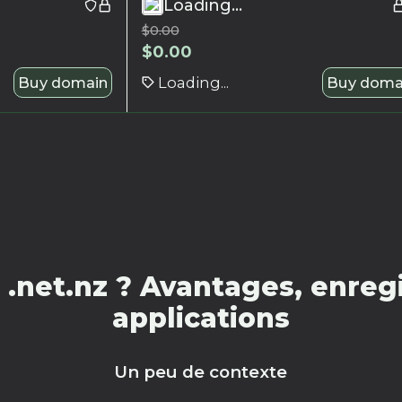
Loading...
$
0.00
$
0.00
Buy domain
Loading...
Buy doma
.net.nz ? Avantages, enregi
applications
Un peu de contexte