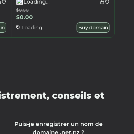
Loading...
$
0.00
$
0.00
in
Loading...
Buy domain
strement, conseils et
Puis-je enregistrer un nom de
domaine .net.nz ?