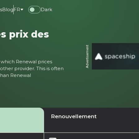
s
Blog
FR
Dark
s prix des
Advertisement
ter which Renewal prices
ther provider. This is often
 than Renewal
Renouvellement