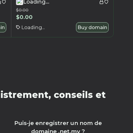
Loading...
$
0.00
$
0.00
in
Loading...
Buy domain
strement, conseils et
Puis-je enregistrer un nom de
domaine .net.my ?