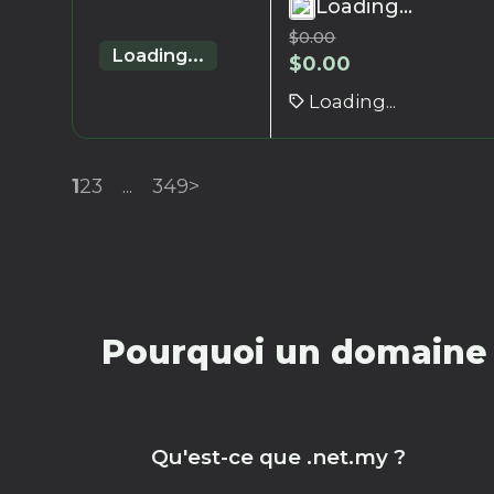
Loading...
$
0.00
Loading...
$
0.00
Loading...
1
2
3
...
349
>
Pourquoi un domaine 
Qu'est-ce que .net.my ?