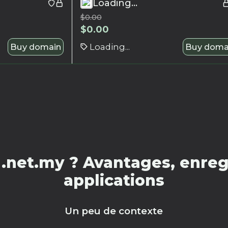
Loading...
$
0.00
$
0.00
Buy domain
Loading...
Buy doma
.net.my ? Avantages, enregi
applications
Un peu de contexte