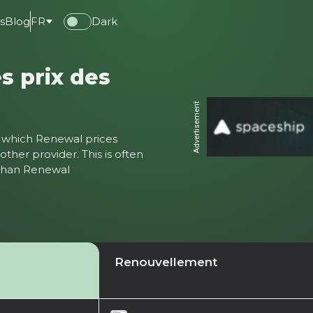
s
Blog
FR
Dark
s prix des
Advertisement
ter which Renewal prices
ther provider. This is often
 than Renewal
Renouvellement