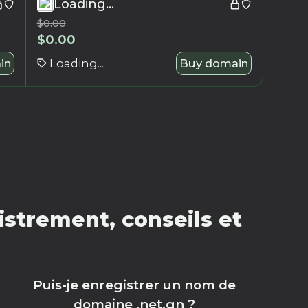
Loading...
$
0.00
$
0.00
in
Loading...
Buy domain
strement, conseils et
Puis-je enregistrer un nom de
domaine .net.gn ?