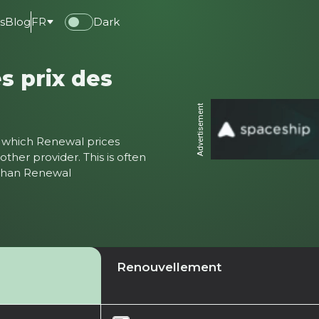
s
Blog
FR
Dark
s prix des
Advertisement
ter which Renewal prices
ther provider. This is often
 than Renewal
Renouvellement