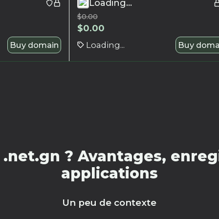
Loading...
$
0.00
$
0.00
Buy domain
Loading...
Buy doma
.net.gn ? Avantages, enregi
applications
Un peu de contexte