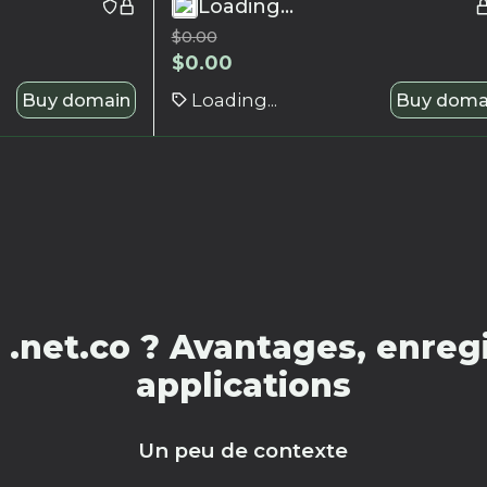
Loading...
$
0.00
$
0.00
Buy domain
Loading...
Buy doma
.net.co ? Avantages, enregi
applications
Un peu de contexte