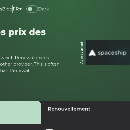
s
Blog
FR
Dark
s prix des
Advertisement
ter which Renewal prices
ther provider. This is often
 than Renewal
Renouvellement