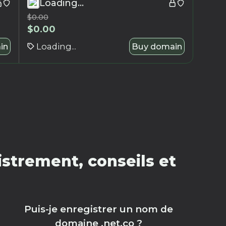
Loading...
$
0.00
$
0.00
in
Loading...
Buy domain
strement, conseils et
Puis-je enregistrer un nom de
domaine .net.co ?