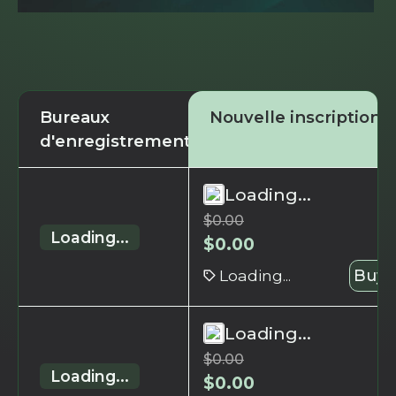
Bureaux
Nouvelle inscription
d'enregistrement
Loading...
$
0.00
Loading...
$
0.00
Loading...
Buy 
Loading...
$
0.00
Loading...
$
0.00