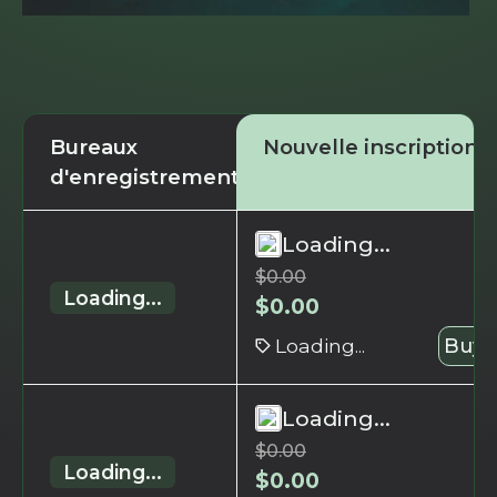
Bureaux
Nouvelle inscription
d'enregistrement
Loading...
$
0.00
Loading...
$
0.00
Loading...
Buy 
Loading...
$
0.00
Loading...
$
0.00