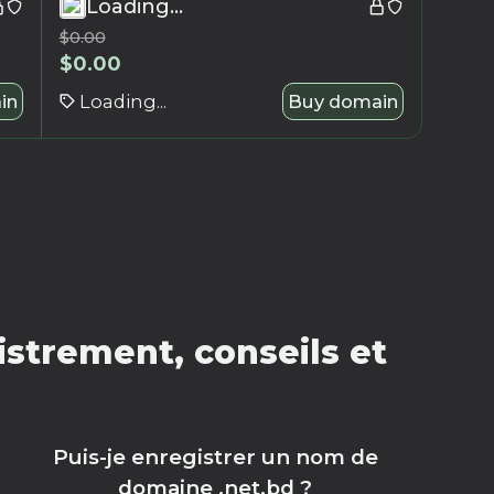
Loading...
$
0.00
$
0.00
in
Loading...
Buy domain
strement, conseils et
Puis-je enregistrer un nom de
domaine .net.bd ?