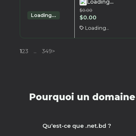
Loading...
$
0.00
Loading...
$
0.00
Loading...
1
2
3
...
349
>
Pourquoi un domaine 
Qu'est-ce que .net.bd ?