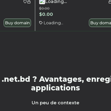
Loading...
$
0.00
$
0.00
Buy domain
Loading...
Buy doma
.net.bd ? Avantages, enregi
applications
Un peu de contexte