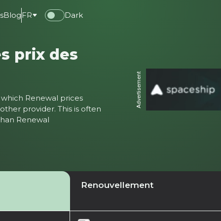
s
Blog
FR
Dark
s prix des
Advertisement
ter which Renewal prices
ther provider. This is often
 than Renewal
Renouvellement