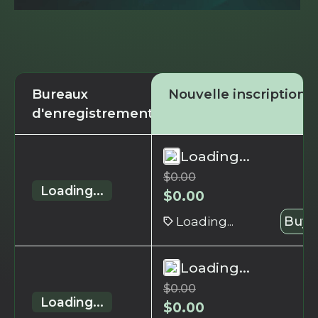
Bureaux
Nouvelle inscription
d'enregistrement
Loading...
$
0.00
Loading...
$
0.00
Loading...
Buy 
Loading...
$
0.00
Loading...
$
0.00