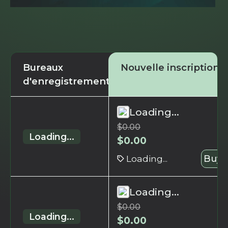
Bureaux
Nouvelle inscription
d'enregistrement
Loading...
$
0.00
Loading...
$
0.00
Loading...
Buy 
Loading...
$
0.00
Loading...
$
0.00