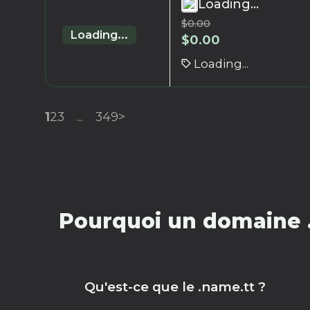
Loading...
$
0.00
Loading...
$
0.00
Loading...
1
2
3
...
349
>
Pourquoi un domaine .
Qu'est-ce que le .name.tt ?