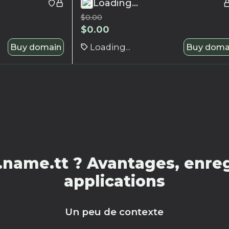
Loading...
$
0.00
$
0.00
Buy domain
Loading...
Buy doma
name.tt ? Avantages, enreg
applications
Un peu de contexte