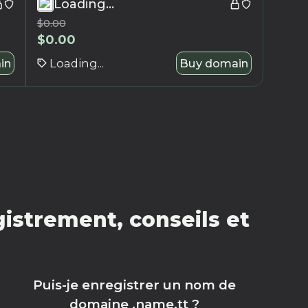
Loading...
$
0.00
$
0.00
in
Loading...
Buy domain
istrement, conseils et
Puis-je enregistrer un nom de
domaine .name.tt ?