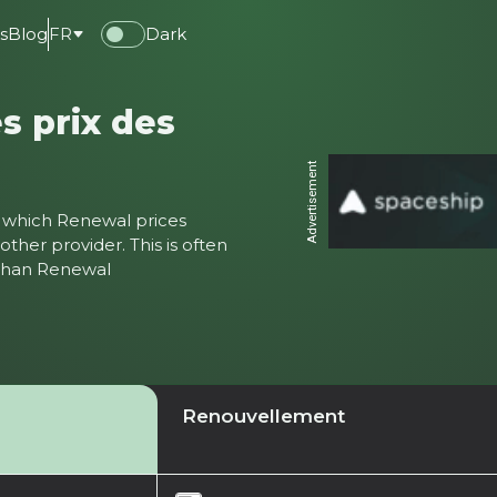
s
Blog
FR
Dark
s prix des
Advertisement
ter which Renewal prices
ther provider. This is often
 than Renewal
Renouvellement