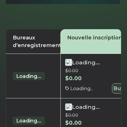
Bureaux
Nouvelle inscription
d'enregistrement
Loading...
$
0.00
Loading...
$
0.00
Loading...
Buy 
Loading...
$
0.00
Loading...
$
0.00