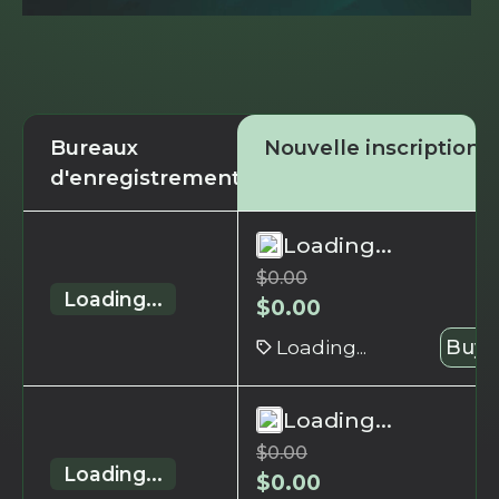
Bureaux
Nouvelle inscription
d'enregistrement
Loading...
$
0.00
Loading...
$
0.00
Loading...
Buy 
Loading...
$
0.00
Loading...
$
0.00