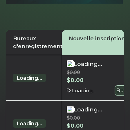
Bureaux
Nouvelle inscription
d'enregistrement
Loading...
$
0.00
Loading...
$
0.00
Loading...
Buy 
Loading...
$
0.00
Loading...
$
0.00