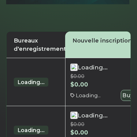
Bureaux
Nouvelle inscription
d'enregistrement
Loading...
$
0.00
Loading...
$
0.00
Loading...
Buy 
Loading...
$
0.00
Loading...
$
0.00