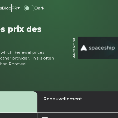
s
Blog
FR
Dark
s prix des
Advertisement
ter which Renewal prices
ther provider. This is often
 than Renewal
Renouvellement