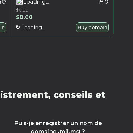
Loading...
$
0.00
$
0.00
in
Loading...
Buy domain
strement, conseils et
Puis-je enregistrer un nom de
domaine .mil.mg ?