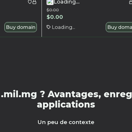
Loading...
$
0.00
$
0.00
Buy domain
Loading...
Buy doma
.mil.mg ? Avantages, enregi
applications
Un peu de contexte