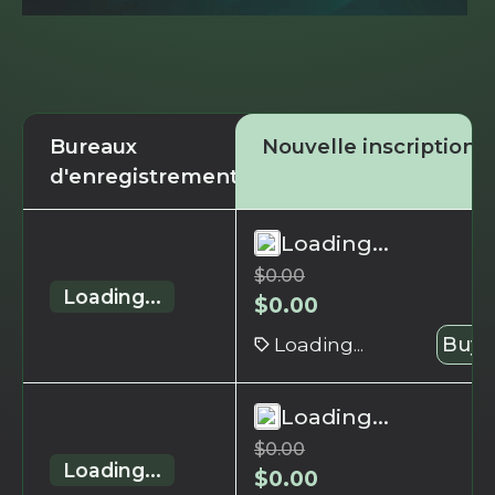
Bureaux
Nouvelle inscription
d'enregistrement
Loading...
$
0.00
Loading...
$
0.00
Loading...
Buy 
Loading...
$
0.00
Loading...
$
0.00