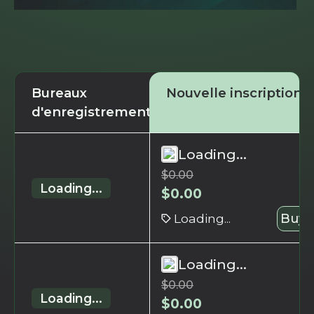
Bureaux
Nouvelle inscription
d'enregistrement
Loading...
$
0.00
Loading...
$
0.00
Loading...
Buy 
Loading...
$
0.00
Loading...
$
0.00