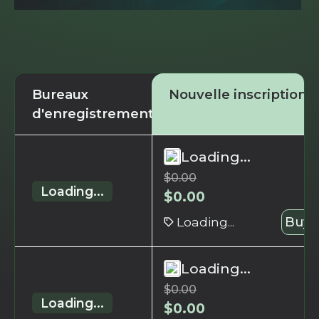
Bureaux
Nouvelle inscription
d'enregistrement
Loading...
$
0.00
Loading...
$
0.00
Loading...
Buy 
Loading...
$
0.00
Loading...
$
0.00