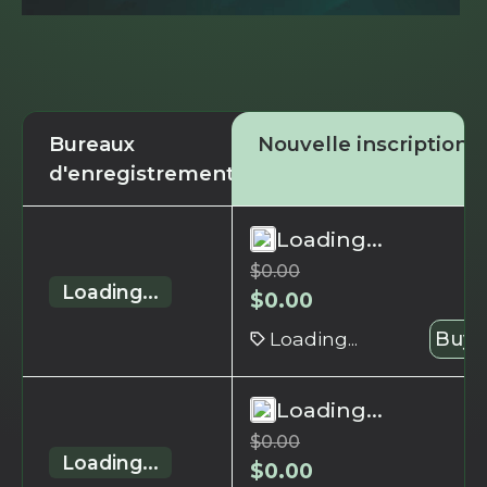
Bureaux
Nouvelle inscription
d'enregistrement
Loading...
$
0.00
Loading...
$
0.00
Loading...
Buy 
Loading...
$
0.00
Loading...
$
0.00