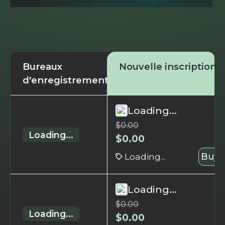
Bureaux
Nouvelle inscription
d'enregistrement
Loading...
$
0.00
Loading...
$
0.00
Loading...
Buy 
Loading...
$
0.00
Loading...
$
0.00