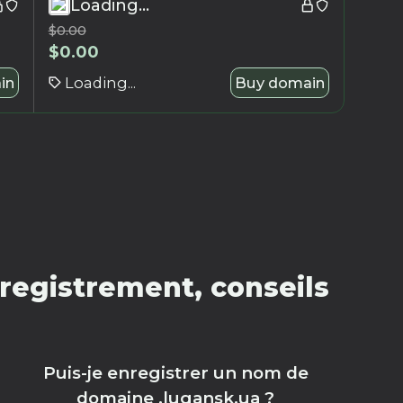
Loading...
$
0.00
$
0.00
in
Loading...
Buy domain
registrement, conseils
Puis-je enregistrer un nom de
domaine .lugansk.ua ?