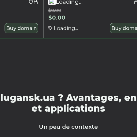
Loading...
$
0.00
$
0.00
Buy domain
Loading...
Buy doma
lugansk.ua ? Avantages, en
et applications
Un peu de contexte