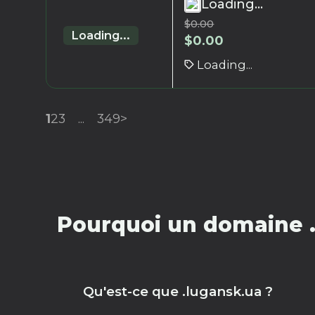
Loading...
$
0.00
Loading...
$
0.00
Loading...
1
2
3
...
349
>
Pourquoi un domaine .
Qu'est-ce que .lugansk.ua ?