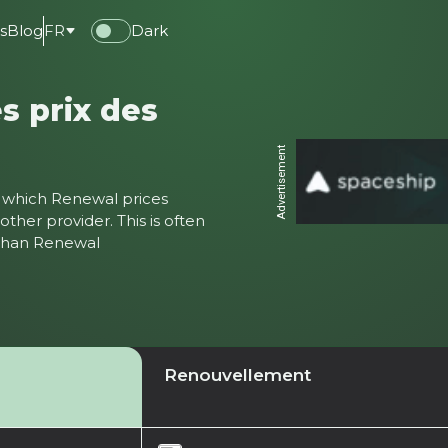
s
Blog
FR
Dark
s prix des
Advertisement
ter which Renewal prices
ther provider. This is often
 than Renewal
Renouvellement