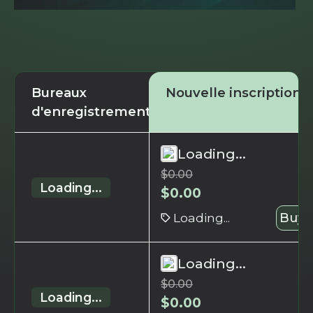
Bureaux
Nouvelle inscription
d'enregistrement
Loading...
$
0.00
Loading...
$
0.00
Loading...
Buy 
Loading...
$
0.00
Loading...
$
0.00