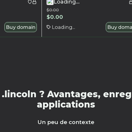
Loading...
$
0.00
$
0.00
Buy domain
Loading...
Buy doma
lincoln ? Avantages, enreg
applications
Un peu de contexte