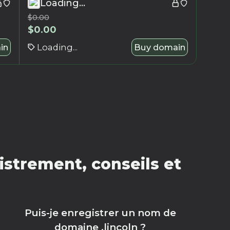
Loading...
$
0.00
$
0.00
in
Loading...
Buy domain
istrement, conseils et
Puis-je enregistrer un nom de
domaine .lincoln ?