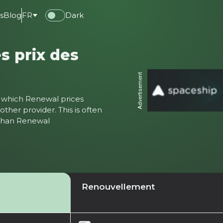
s
Blog
FR
Dark
s prix des
Advertisement
ter which Renewal prices
ther provider. This is often
 than Renewal
Renouvellement