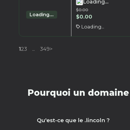
Loading...
$
0.00
Loading...
$
0.00
Loading...
1
2
3
...
349
>
Pourquoi un domaine .
Qu'est-ce que le .lincoln ?