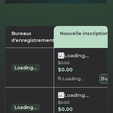
Bureaux
Nouvelle inscription
d'enregistrement
Loading...
$
0.00
Loading...
$
0.00
Loading...
Buy 
Loading...
$
0.00
Loading...
$
0.00