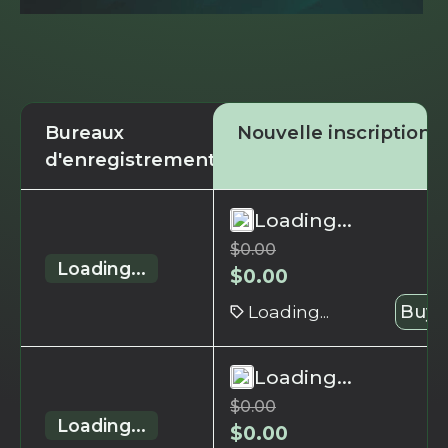
Bureaux
Nouvelle inscription
d'enregistrement
Loading...
$
0.00
Loading...
$
0.00
Loading...
Buy 
Loading...
$
0.00
Loading...
$
0.00