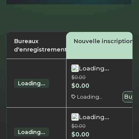
Bureaux
Nouvelle inscription
d'enregistrement
Loading...
$
0.00
Loading...
$
0.00
Loading...
Buy 
Loading...
$
0.00
Loading...
$
0.00