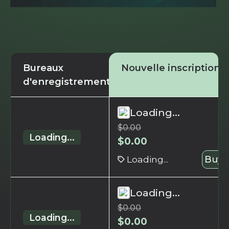
Bureaux
Nouvelle inscription
d'enregistrement
Loading...
$
0.00
Loading...
$
0.00
Loading...
Buy 
Loading...
$
0.00
Loading...
$
0.00