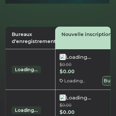
Bureaux
Nouvelle inscription
d'enregistrement
Loading...
$
0.00
Loading...
$
0.00
Loading...
Buy 
Loading...
$
0.00
Loading...
$
0.00