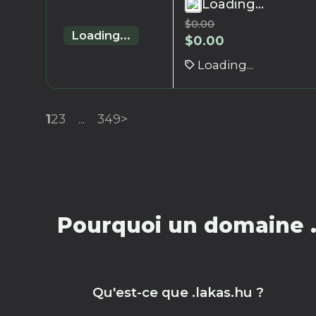
Loading...
$
0.00
Loading...
$
0.00
Loading...
1
2
3
...
349
>
Pourquoi un domaine .
Qu'est-ce que .lakas.hu ?