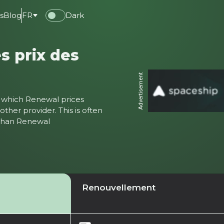
s
Blog
FR
Dark
s prix des
Advertisement
ter which Renewal prices
ther provider. This is often
 than Renewal
Renouvellement