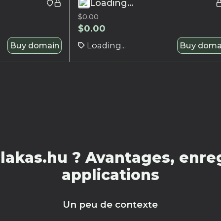
Loading...
$
0.00
$
0.00
Buy domain
Loading...
Buy doma
lakas.hu ? Avantages, enreg
applications
Un peu de contexte