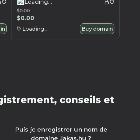
Loading...
$
0.00
$
0.00
in
Loading...
Buy domain
istrement, conseils et
Puis-je enregistrer un nom de
domaine .lakas.hu ?