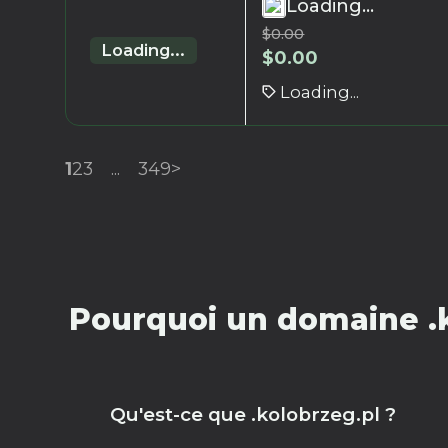
Loading...
$
0.00
Loading...
$
0.00
Loading...
1
2
3
...
349
>
Pourquoi un domaine .k
Qu'est-ce que .kolobrzeg.pl ?