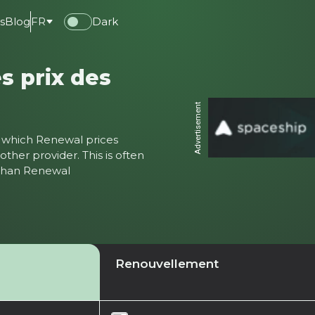
s
Blog
FR
Dark
s prix des
Advertisement
ter which Renewal prices
ther provider. This is often
 than Renewal
Renouvellement