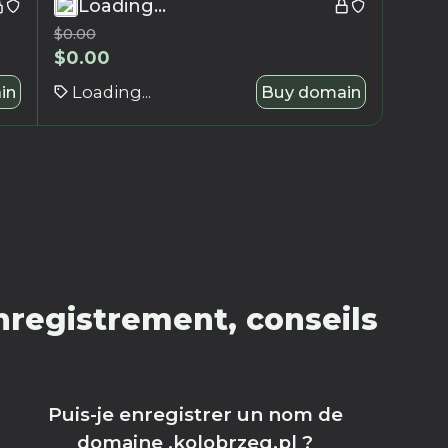
Loading...
$
0.00
$
0.00
in
Loading...
Buy domain
nregistrement, conseils
Puis-je enregistrer un nom de
domaine .kolobrzeg.pl ?