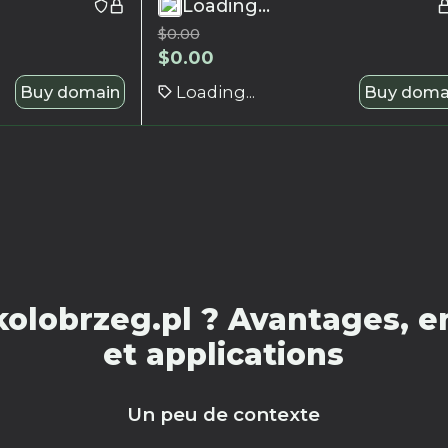
Loading...
$
0.00
$
0.00
Buy domain
Loading...
Buy doma
olobrzeg.pl ? Avantages, e
et applications
Un peu de contexte