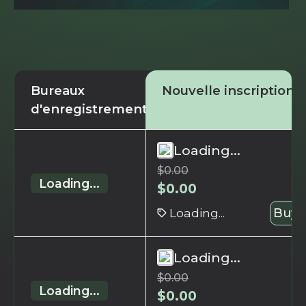
Bureaux
Nouvelle inscription
d'enregistrement
Loading...
$
0.00
Loading...
$
0.00
Loading...
Buy 
Loading...
$
0.00
Loading...
$
0.00