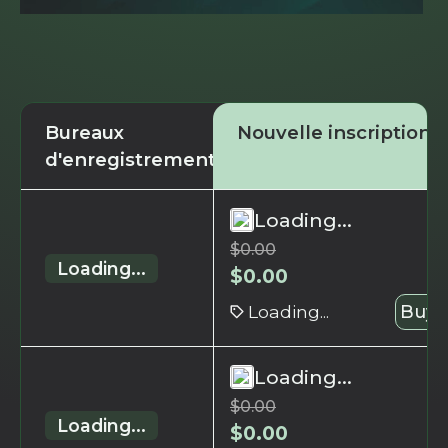
Bureaux
Nouvelle inscription
d'enregistrement
Loading...
$
0.00
Loading...
$
0.00
Loading...
Buy 
Loading...
$
0.00
Loading...
$
0.00