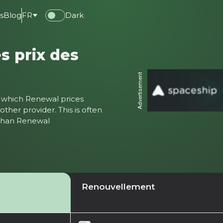
s
Blog
FR
Dark
s prix des
Advertisement
ter which Renewal prices
ther provider. This is often
 than Renewal
Renouvellement