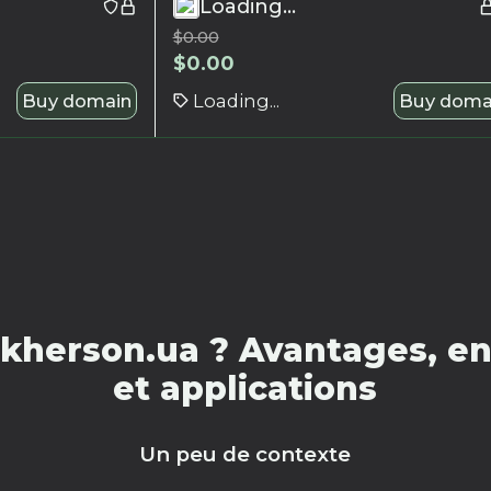
Loading...
$
0.00
$
0.00
Buy domain
Loading...
Buy doma
kherson.ua ? Avantages, en
et applications
Un peu de contexte