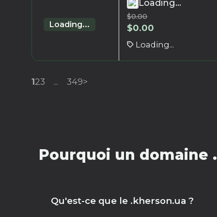
Loading...
$
0.00
Loading...
$
0.00
Loading...
1
2
3
...
349
>
Pourquoi un domaine .
Qu'est-ce que le .kherson.ua ?