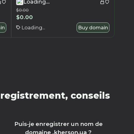
Loading...
$
0.00
$
0.00
in
Loading...
Buy domain
registrement, conseils
Puis-je enregistrer un nom de
domaine .kherson.ua ?