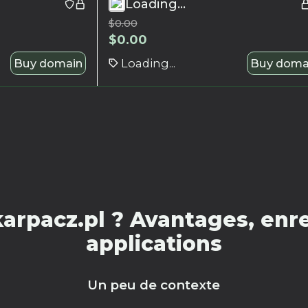
Loading...
$
0.00
$
0.00
Buy domain
Loading...
Buy doma
arpacz.pl ? Avantages, enre
applications
Un peu de contexte