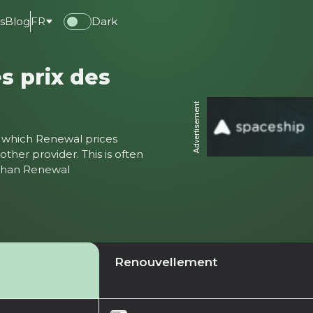
s
Blog
FR
Dark
s prix des
Advertisement
ter which Renewal prices
ther provider. This is often
 than Renewal
Renouvellement