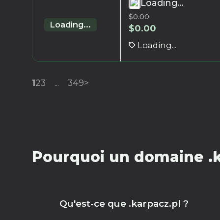
Loading...
$
0.00
Loading...
$
0.00
Loading...
1
2
3
...
349
>
Pourquoi un domaine .k
Qu'est-ce que .karpacz.pl ?