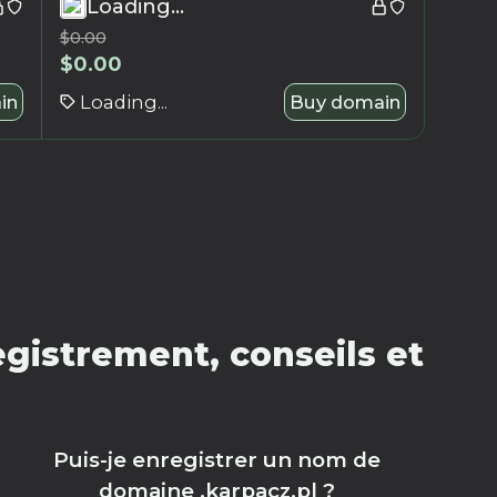
Loading...
$
0.00
$
0.00
in
Loading...
Buy domain
gistrement, conseils et
Puis-je enregistrer un nom de
domaine .karpacz.pl ?