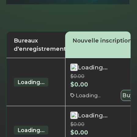
Bureaux
Nouvelle inscription
d'enregistrement
Loading...
$
0.00
Loading...
$
0.00
Loading...
Buy 
Loading...
$
0.00
Loading...
$
0.00