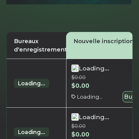
Bureaux
Nouvelle inscription
d'enregistrement
Loading...
$
0.00
Loading...
$
0.00
Loading...
Buy 
Loading...
$
0.00
Loading...
$
0.00