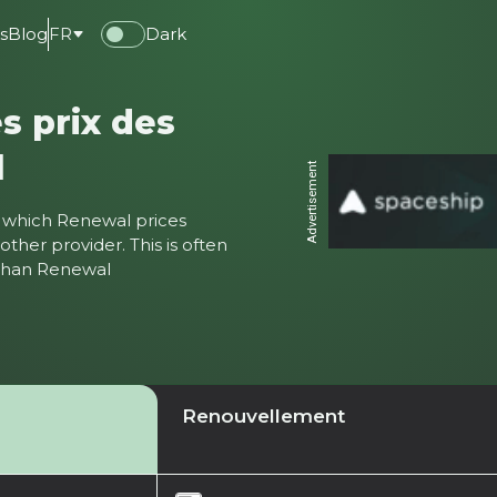
s
Blog
FR
Dark
s prix des
l
Advertisement
ter which Renewal prices
ther provider. This is often
 than Renewal
Renouvellement