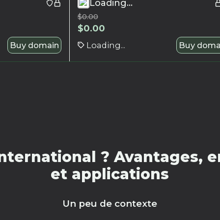
Loading...
$
0.00
$
0.00
Buy domain
Loading...
Buy doma
nternational ? Avantages, e
et applications
Un peu de contexte