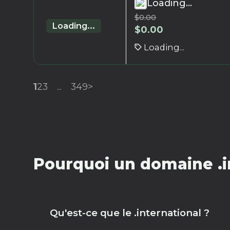
Loading...
$
0.00
Loading...
$
0.00
Loading...
1
2
3
...
349
>
Pourquoi un domaine .i
Qu'est-ce que le .international ?