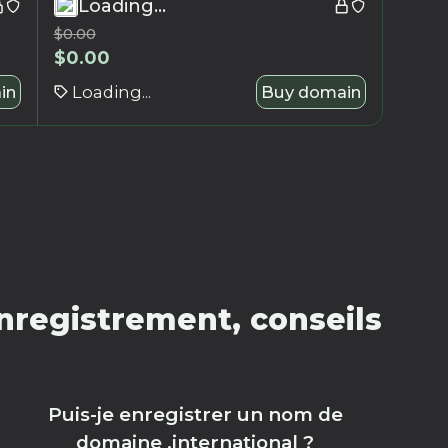
Loading...
$
0.00
$
0.00
in
Loading...
Buy domain
nregistrement, conseils
Puis-je enregistrer un nom de
domaine .international ?