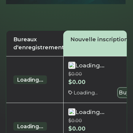
Bureaux
Nouvelle inscription
d'enregistrement
Loading...
$
0.00
Loading...
$
0.00
Loading...
Buy 
Loading...
$
0.00
Loading...
$
0.00