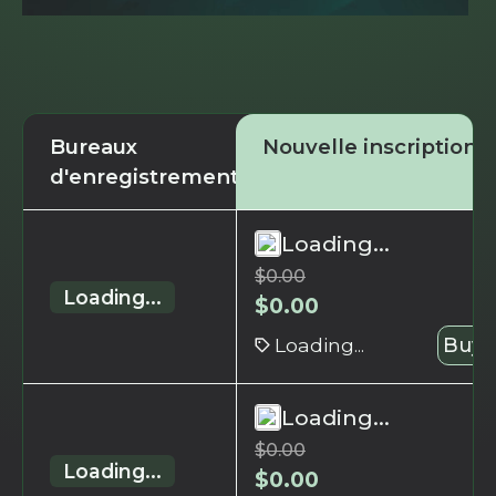
Bureaux
Nouvelle inscription
d'enregistrement
Loading...
$
0.00
Loading...
$
0.00
Loading...
Buy 
Loading...
$
0.00
Loading...
$
0.00