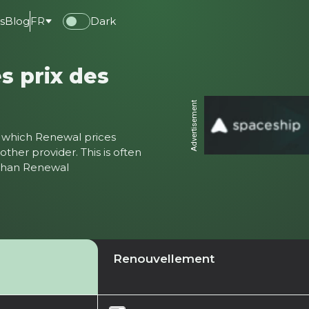
s
Blog
FR
Dark
s prix des
Advertisement
ter which Renewal prices
ther provider. This is often
 than Renewal
Renouvellement