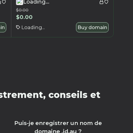
Loading...
$
0.00
$
0.00
in
Loading...
Buy domain
strement, conseils et
Puis-je enregistrer un nom de
domaine .id.au ?