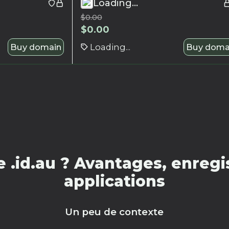
Loading...
$
0.00
$
0.00
Buy domain
Loading...
Buy doma
.id.au ? Avantages, enregi
applications
Un peu de contexte