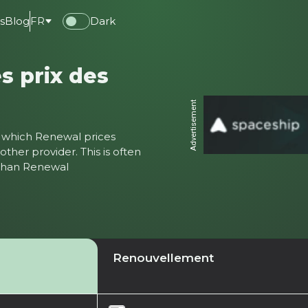
s
Blog
FR
Dark
s prix des
Advertisement
ter which Renewal prices
ther provider. This is often
 than Renewal
Renouvellement