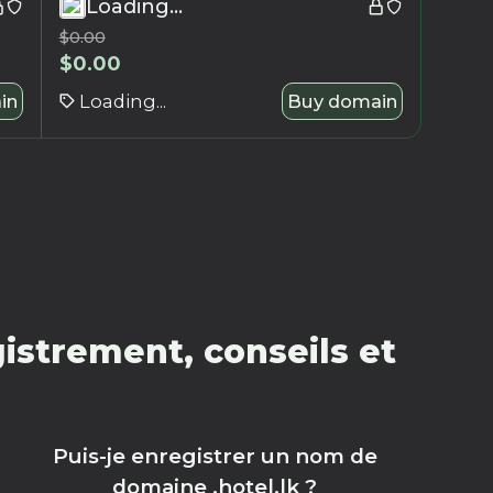
Loading...
$
0.00
$
0.00
in
Loading...
Buy domain
istrement, conseils et
Puis-je enregistrer un nom de
domaine .hotel.lk ?