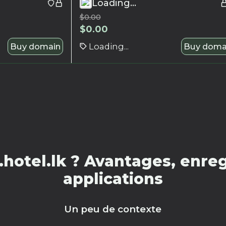
Loading...
$
0.00
$
0.00
Buy domain
Loading...
Buy doma
hotel.lk ? Avantages, enreg
applications
Un peu de contexte