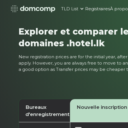
TLD List
Registraires
À propo
Explorer et comparer le
domaines .hotel.lk
New registration prices are for the initial year, af
apply. However, you are always free to move to ano
a good option as Transfer prices may be cheaper
Bureaux
Nouvelle inscription
d'enregistrement