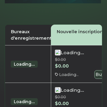
Bureaux
Nouvelle inscription
d'enregistrement
Loading...
$
0.00
Loading...
$
0.00
Loading...
Buy 
Loading...
$
0.00
Loading...
$
0.00