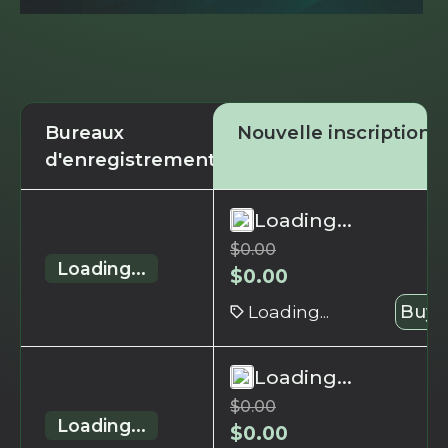
Bureaux
Nouvelle inscription
d'enregistrement
Loading...
$
0.00
Loading...
$
0.00
Loading...
Buy 
Loading...
$
0.00
Loading...
$
0.00