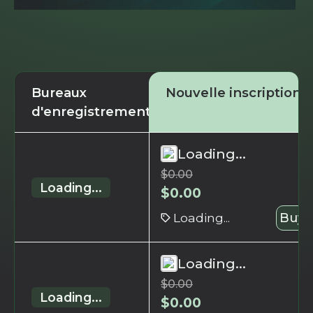
Bureaux
Nouvelle inscription
d'enregistrement
Loading...
$
0.00
Loading...
$
0.00
Loading...
Buy 
Loading...
$
0.00
Loading...
$
0.00