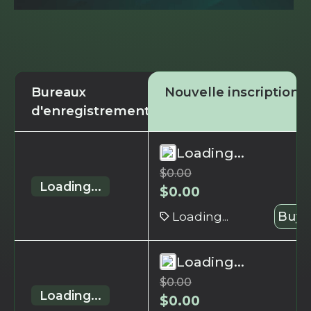
Bureaux
Nouvelle inscription
d'enregistrement
Loading...
$
0.00
Loading...
$
0.00
Loading...
Buy 
Loading...
$
0.00
Loading...
$
0.00