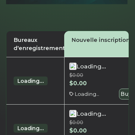
Bureaux
Nouvelle inscription
d'enregistrement
Loading...
$
0.00
Loading...
$
0.00
Loading...
Buy 
Loading...
$
0.00
Loading...
$
0.00