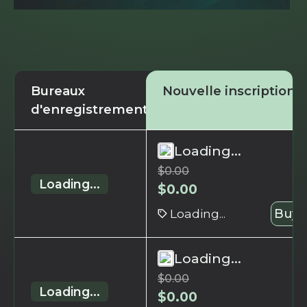
Bureaux
Nouvelle inscription
d'enregistrement
Loading...
$
0.00
Loading...
$
0.00
Loading...
Buy 
Loading...
$
0.00
Loading...
$
0.00